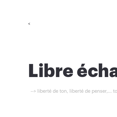
<
Libre éch