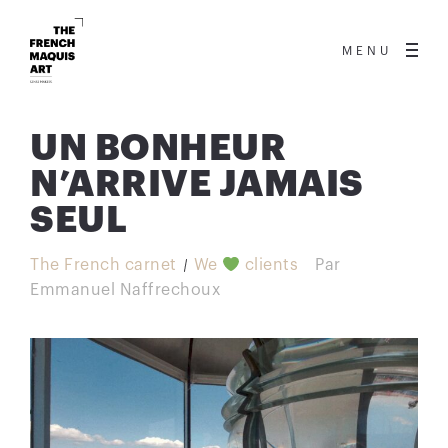
MENU
UN BONHEUR
N’ARRIVE JAMAIS
SEUL
The French carnet
We
clients
Par
Emmanuel Naffrechoux