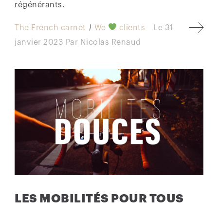
régénérants.
The French carnet
We
clients
Le
31
janvier 2023
Par
Nicolas Renaud
LES MOBILITÉS POUR TOUS