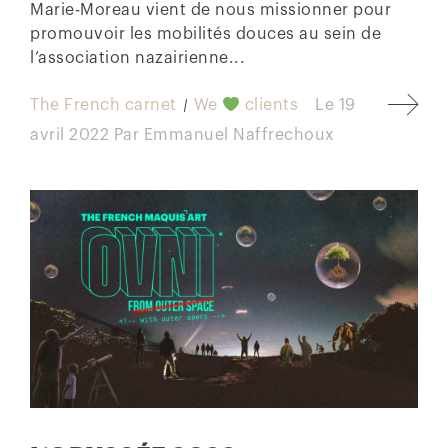
Marie-Moreau vient de nous missionner pour
promouvoir les mobilités douces au sein de
l’association nazairienne...
The French carnet
We
clients
Le
19
avril 2022
Par
Emmanuel Naffrechoux