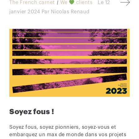
The French carnet
We
clients
Le
12
janvier 2024
Par
Nicolas Renaud
Soyez fous !
Soyez fous, soyez pionniers, soyez-vous et
embarquez un max de monde dans vos projets