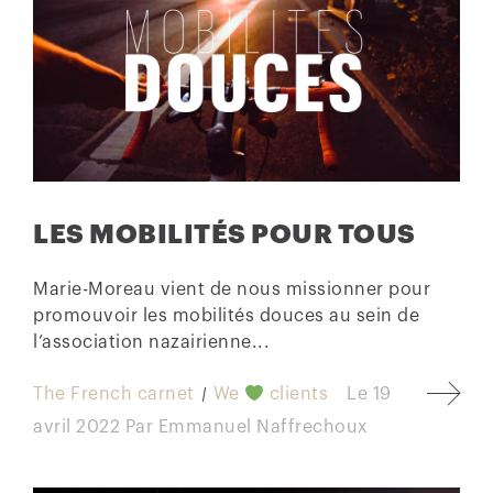
LES MOBILITÉS POUR TOUS
Marie-Moreau vient de nous missionner pour
promouvoir les mobilités douces au sein de
l’association nazairienne...
The French carnet
We
clients
Le
19
avril 2022
Par
Emmanuel Naffrechoux