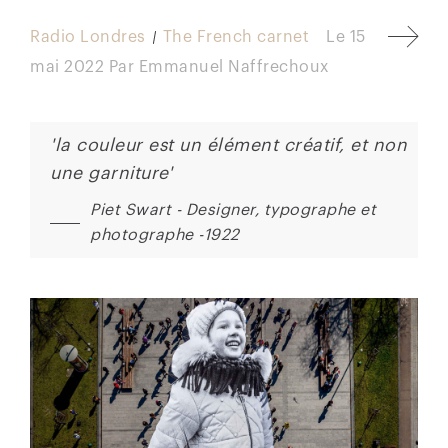
Radio Londres
The French carnet
Le
15
mai 2022
Par
Emmanuel Naffrechoux
'la couleur est un élément créatif, et non
une garniture'
Piet Swart - Designer, typographe et
photographe -1922