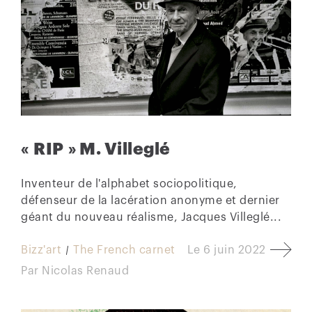
« RIP » M. Villeglé
Inventeur de l'alphabet sociopolitique,
défenseur de la lacération anonyme et dernier
géant du nouveau réalisme, Jacques Villeglé...
Bizz'art
The French carnet
Le
6 juin 2022
Par
Nicolas Renaud